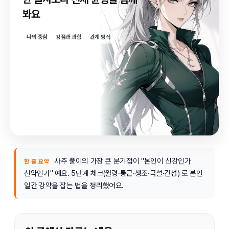
봐요
나의 중심
강점과 과함
관계 방식
사주 풀이의 가장 큰 분기점이 "본인이 신강인가
한 줄 요약
신약인가" 예요. 5단계 체크(월령·통근·생조·극설·간섭) 로 본인
일간 강약을 잡는 법을 정리했어요.