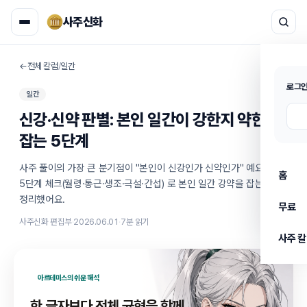
사주신화
←
전체 칼럼
/
일간
로그인
일간
신강·신약 판별: 본인 일간이 강한지 약한지 
잡는 5단계
사주 풀이의 가장 큰 분기점이 "본인이 신강인가 신약인가" 예요. 
홈
5단계 체크(월령·통근·생조·극설·간섭) 로 본인 일간 강약을 잡는 법을 
정리했어요.
무료
사주신화 편집부
·
2026.06.01
·
7
분 읽기
사주 
아르테미스
의 쉬운 해석
한 글자보다 전체 균형을 함께