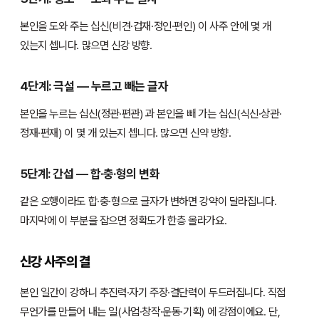
본인을 도와 주는 십신(비견·겁재·정인·편인) 이 사주 안에 몇 개
있는지 셉니다. 많으면 신강 방향.
4단계: 극설 — 누르고 빼는 글자
본인을 누르는 십신(정관·편관) 과 본인을 빼 가는 십신(식신·상관·
정재·편재) 이 몇 개 있는지 셉니다. 많으면 신약 방향.
5단계: 간섭 — 합·충·형의 변화
같은 오행이라도 합·충·형으로 글자가 변하면 강약이 달라집니다.
마지막에 이 부분을 잡으면 정확도가 한층 올라가요.
신강 사주의 결
본인 일간이 강하니 추진력·자기 주장·결단력이 두드러집니다. 직접
무언가를 만들어 내는 일(사업·창작·운동·기획) 에 강점이에요. 단,