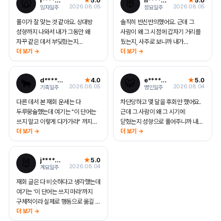
l****@naver.com
5.0
h****@kakao.com
5.0
★
★
🐭
🐰
납득이 됐어요. 연락 타이밍 맞춰서
어떻게 잡아야 하는지 알고 보낸 게
2026.08.05
2026.08.05
임자일주
정묘일주
가볍게 한 줄 보냈는데 답이 왔어요.
컸던 것 같아요.
풀이가 잘 맞는 것 같아요. 상대방
솔직히 반신반의했어요. 근데 그
성향까지 나와서 내가 그동안 왜
사람이 왜 그 시점에 갑자기 거리를
자꾸 같은 데서 부딪혔는지
뒀는지, 사주로 보니까 내가
알겠더라구요. 연락하기 좋은 달이
더 보기 →
잘못해서가 아니라 그 사람 기질이
더 보기 →
8월이라고 나와서, 조급해하지 않고
그 시기에 닫히는 거였더라구요.
그때까지 차분히 준비해보려고요.
그걸 알고 나니까 마음이 한결
d****@gmail.com
4.0
e****@naver.com
5.0
★
★
🐂
🐯
성공하면 다시 후기 남기러 올게요.
편해졌고, 보내라는 시기에 부담
2026.08.05
2026.08.04
기축일주
병인일주
없는 안부 한 줄 보냈더니 대화가
다시 이어졌어요.
다른 데서 본 재회 운세는 다
차단당하고 몇 달을 후회만 했어요.
두루뭉술했는데 여기는 "이 단어는
근데 그 사람이 왜 그 시기에
쓰지 말고 이렇게 다가가라" 까지
닫혔는지 성향으로 풀어주니까 내가
구체적으로 짚어줘서 진짜 행동으로
더 보기 →
통째로 잘못한 게 아니었다는 걸
더 보기 →
옮길 수 있었어요. 그동안 연락할
알았어요. 연락 열리는 달까지
때마다 매달리는 톤이었던 걸 그제야
기다렸다가 가볍게 한 줄 보냈더니
j****@gmail.com
5.0
★
🐰
알았네요. 톤 바꿔서 보냈더니 답
대화가 이어졌어요.
2026.08.04
계묘일주
속도가 완전히 달라졌어요.
재회 글은 다 비슷하다고 생각했는데
여기는 '이 단어는 쓰지 마라'까지
구체적이라 실제로 행동으로 옮길 수
있었어요. 그동안 연락할 때마다
더 보기 →