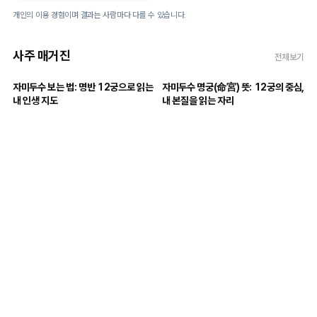
매달리는 톤이었던 걸 그제야
알았네요. 톤 바꾸니까 답 속도가
개인의 이용 경험이며 결과는 사람마다 다를 수 있습니다.
달라졌어요.
사주 매거진
전체보기
자미두수 보는 법: 명반 12궁으로 읽는
자미두수 명궁(命宮) 뜻: 12궁의 중심,
내 인생 지도
내 본질을 읽는 자리