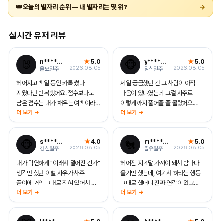
아폴론이 매일 새로 봐드리는 하루의 흐름
👑
오늘의 별자리 순위 — 내 별자리는 몇 위?
→
실시간 유저 리뷰
n****@naver.com
5.0
y****@gmail.com
5.0
★
★
🐰
🐵
2026.08.05
2026.08.05
을묘일주
임신일주
헤어지고 백일 동안 카톡 썼다
제일 궁금했던 건 그 사람이 아직
지웠다만 반복했어요. 점수보다도
마음이 있냐였는데 그걸 사주로
남은 점수는 내가 채우는 여백이라는
이렇게까지 풀어줄 줄 몰랐어요.
말에 멈칫했고요. 언제 연락하라는
더 보기 →
답이 느린 게 식어서가 아니라 원래
더 보기 →
시기랑 첫 문장 예시 그대로
그런 성향이라는 부분에서 진짜 소름
보냈는데 두 시간 만에 답장 왔어요
돋았어요. 혼자 끙끙댄 두 달이 좀
s****@naver.com
4.0
m****@gmail.com
5.0
★
★
🐵
🐔
ㅠㅠ "잘 지내" 같은 거 말고 진짜
허무할 정도로. 막연하게 기다리라는
2026.08.05
2026.08.05
경신일주
을유일주
자연스러운 한 줄이라 부담 없었나
게 아니라 어느 달에 연락하면
봐요. 답 톤이 예전이랑 달라서 더
되는지까지 짚어줘서 그때까진 안
내가 막연하게 "이래서 멀어진 건가"
헤어진 지 4달 가까이 돼서 밤마다
떨렸어요
보채기로 했어요
생각만 했던 이별 사유가 사주
울기만 했는데, 여기서 하라는 행동
풀이에 거의 그대로 적혀 있어서 좀
그대로 했더니 진짜 연락이 왔고
소름이었어요. 그냥 위로해주는 글이
더 보기 →
오늘부터 다시 만나기로 했어요.
더 보기 →
아니라 "그 사람은 이런 성향이라 이
이게 되나 싶었는데 진짜 되네요...
시기에 닫혔다" 까지 짚어주니까
상대 성향까지 맞아서 메시지 톤을