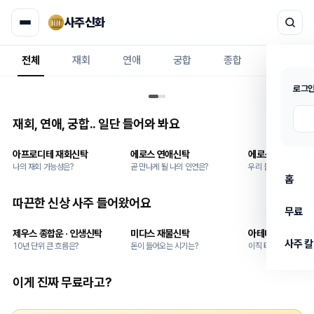
사주신화
전체
재회
연애
궁합
종합
무료
로그인
재회, 연애, 궁합.. 일단 들어와 봐요
N
N
1
아프로디테 재회신탁
에로스 연애신탁
에로스 × 프시케
NEW
NEW
TOP
나의 재회 가능성은?
곧 만나게 될 나의 인연은?
우리 둘, 얼마나 잘 맞
홈
따끈한 신상 사주 들어왔어요
무료
N
N
N
제우스 종합운 · 인생신탁
미다스 재물신탁
아테나 직장신탁
NEW
NEW
NEW
사주 
10년 단위 큰 흐름은?
돈이 들어오는 시기는?
이직 타이밍, 지금일까
이게 진짜 무료라고?
무료
오늘의 신탁