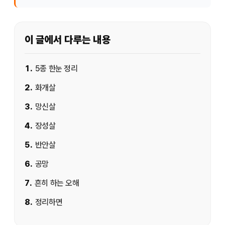
이 글에서 다루는 내용
1
.
5종 한눈 정리
2
.
화개살
3
.
망신살
4
.
장성살
5
.
반안살
6
.
공망
7
.
흔히 하는 오해
8
.
정리하면