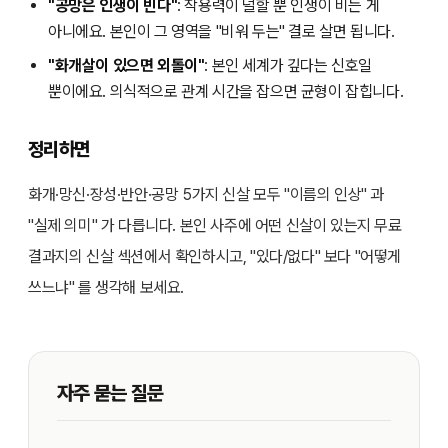
"공망은 인생이 빈다"
: 작용력이 덜할 뿐 인생이 비는 게
아니에요. 본인이 그 영역을 "비워 두는" 결로 살면 됩니다.
"화개살이 있으면 외톨이"
: 본인 세계가 깊다는 신호일
뿐이에요. 의식적으로 관계 시간을 잡으면 균형이 잡힙니다.
정리하면
화개·망신·장성·반안·공망 5가지 신살 모두 "이름의 인상" 과
"실제 의미" 가 다릅니다. 본인 사주에 어떤 신살이 있는지 무료
결과지의 신살 섹션에서 확인하시고, "있다/없다" 보다 "어떻게
쓰느냐" 를 생각해 보세요.
자주 묻는 질문