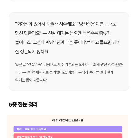
"화개살이 있어서 예술가 사주래요" "망신살은 이름 그대로
망신 당한대요" — 신살 얘기는 들으면 들을수록 종류가
늘어나죠. 그런데 막상 "진짜 무슨 뜻이냐?" 하고 물으면 답이
잘 정돈되지 않아요.
입문 글 "신살 4종" 다음으로 자주 거론되는 5가지 — 화개·망신·장성·반안·
공망 — 을 한 페이지로 정리했어요. 이름이 무섭게 들리는 것과 실제
의미는 많이 다릅니다.
5종 한눈 정리
자주 거론되는 신살 5종
화개 — 예술·종교·고독의 결
망신 — 본인이 드러나는 사건의 살