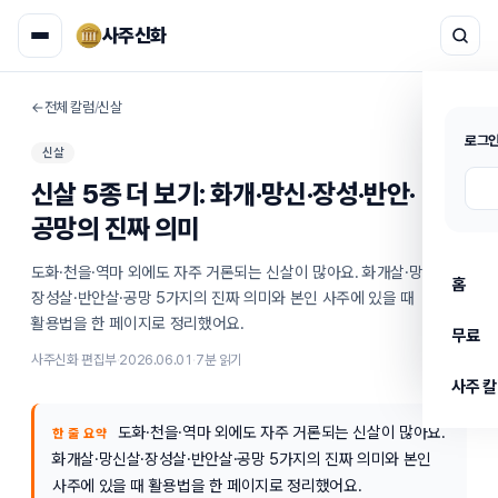
사주신화
←
전체 칼럼
/
신살
로그인
신살
신살 5종 더 보기: 화개·망신·장성·반안·
공망의 진짜 의미
도화·천을·역마 외에도 자주 거론되는 신살이 많아요. 화개살·망신살·
홈
장성살·반안살·공망 5가지의 진짜 의미와 본인 사주에 있을 때 
활용법을 한 페이지로 정리했어요.
무료
사주신화 편집부
·
2026.06.01
·
7
분 읽기
사주 
도화·천을·역마 외에도 자주 거론되는 신살이 많아요.
한 줄 요약
화개살·망신살·장성살·반안살·공망 5가지의 진짜 의미와 본인
사주에 있을 때 활용법을 한 페이지로 정리했어요.