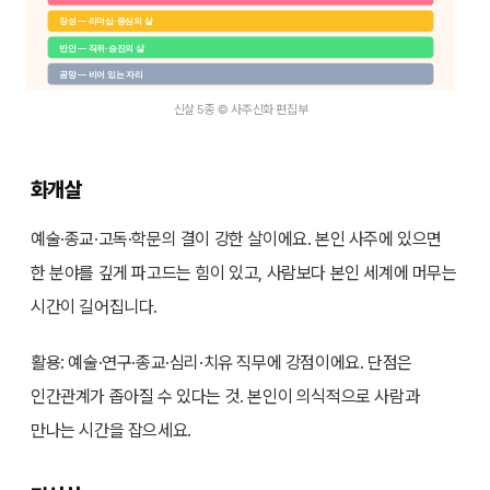
장성 — 리더십·중심의 살
반안 — 직위·승진의 살
공망 — 비어 있는 자리
신살 5종 © 사주신화 편집부
화개살
예술·종교·고독·학문의 결이 강한 살이에요. 본인 사주에 있으면
한 분야를 깊게 파고드는 힘이 있고, 사람보다 본인 세계에 머무는
시간이 길어집니다.
활용: 예술·연구·종교·심리·치유 직무에 강점이에요. 단점은
인간관계가 좁아질 수 있다는 것. 본인이 의식적으로 사람과
만나는 시간을 잡으세요.