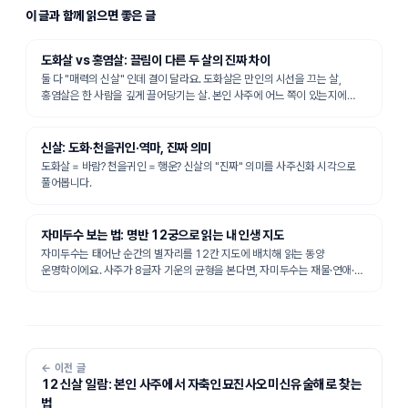
이 글과 함께 읽으면 좋은 글
도화살 vs 홍염살: 끌림이 다른 두 살의 진짜 차이
둘 다 "매력의 신살" 인데 결이 달라요. 도화살은 만인의 시선을 끄는 살,
홍염살은 한 사람을 깊게 끌어당기는 살. 본인 사주에 어느 쪽이 있는지에
따라 연애·직업 전략이 달라집니다.
신살: 도화·천을귀인·역마, 진짜 의미
도화살 = 바람? 천을귀인 = 행운? 신살의 "진짜" 의미를 사주신화 시각으로
풀어봅니다.
자미두수 보는 법: 명반 12궁으로 읽는 내 인생 지도
자미두수는 태어난 순간의 별자리를 12칸 지도에 배치해 읽는 동양
운명학이에요. 사주가 8글자 기운의 균형을 본다면, 자미두수는 재물·연애·
직업처럼 영역을 칸으로 나눠 봅니다. 명반을 뽑는 준비물과 처음 볼 순서를
정리했어요.
← 이전 글
12 신살 일람: 본인 사주에서 자축인묘진사오미신유술해로 찾는
법