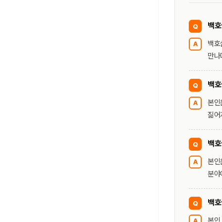
백호
Q
백호
A
만나
백호
Q
본인
A
짊어
백호
Q
본인은
A
분야
백호
Q
본인
A