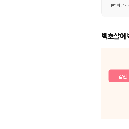
본인이 큰 사
백호살이 
갑진