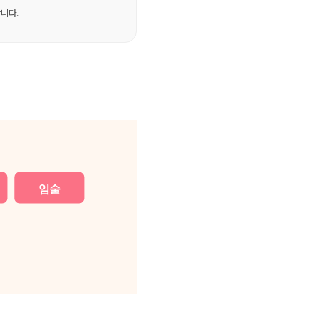
니다.
임술