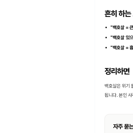
흔히 하는
"백호살 = 
"백호살 있으
"백호살 = 흉
정리하면
백호살은 위기 
됩니다. 본인 
자주 묻는