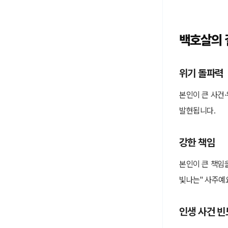
백호살의 
위기 돌파력
본인이 큰 사건
발현됩니다.
강한 책임
본인이 큰 책임
빛나는" 사주예
인생 사건 빈