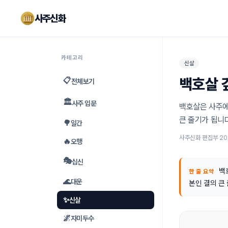
사주신화
카테고리
신살
백호살 
📋
전체보기
🏛️
사주 입문
백호살은 사주에서
큰 줄기가 됩니다
🌳
일간
사주신화 편집부
·
20
🔥
오행
🎭
십신
백
한 줄 요약
🌊
대운
본인 결의 큰
✨
신살
🌌
자미두수