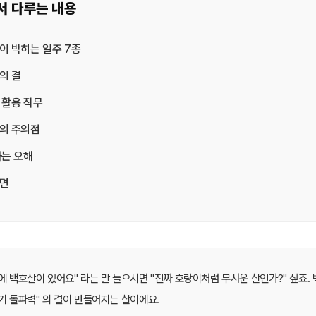
서 다루는 내용
이 박히는 일주 7종
의 결
 활용 직무
의 주의점
하는 오해
면
에 백호살이 있어요" 라는 말 들으시면 "진짜 호랑이처럼 무서운 살인가?" 싶죠.
기 돌파력" 의 결이 만들어지는 살이에요.