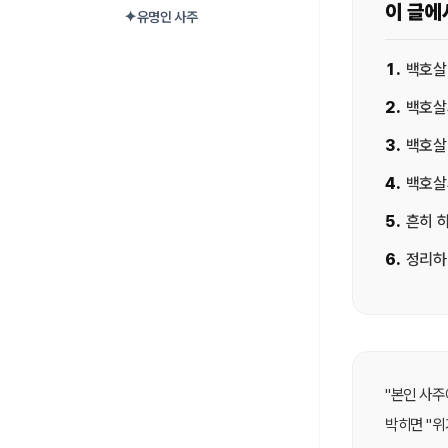
이 글에
✦
유명인 사주
1
.
백호살
2
.
백호살
3
.
백호살
4
.
백호살
5
.
흔히 
6
.
정리하
"본인 사주
박히면 "위