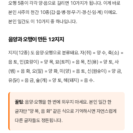
오행 5종이 각각 양·음으로 갈리면 10가지가 됩니다. 이게 바로
본인 사주의 천간 10종(갑·을·병·정·무·기·경·신·임·계) 이에요.
본인 일간도 이 10가지 중 하나입니다.
음양과 오행이 만든 12지지
지지(12종) 도 음양·오행으로 분류돼요. 자(쥐) = 양 수, 축(소) =
음 토, 인(호랑이) = 양 목, 묘(토끼) = 음 목, 진(용) = 양 토, 사
(뱀) = 음 화, 오(말) = 양 화, 미(양) = 음 토, 신(원숭이) = 양 금,
유(닭) = 음 금, 술(개) = 양 토, 해(돼지) = 음 수.
꿀팁
: 음양·오행을 한 번에 외우지 마세요. 본인 일간 한
글자만 "양 목, 음 화" 같은 식으로 기억하시면 자연스럽게
다른 글자들도 정돈됩니다.