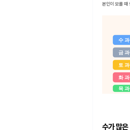
본인이 모를 때
수 과
금 
토 과
화 과
목 과
수가 많은