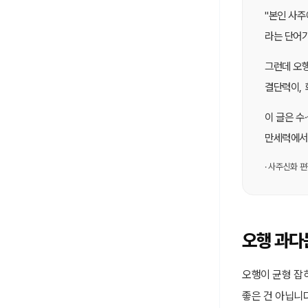
"본인 사주
라는 단어
그런데 오행
결단력이, 
이 글은 수
만세력에서
· 사주신화 
오행 과다는
오행이 균형 잡혀
좋은 건 아닙니