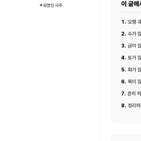
이 글에
✦
유명인 사주
1
.
오행 과
2
.
수가 
3
.
금이 
4
.
토가 
5
.
화가 
6
.
목이 
7
.
흔히 
8
.
정리하