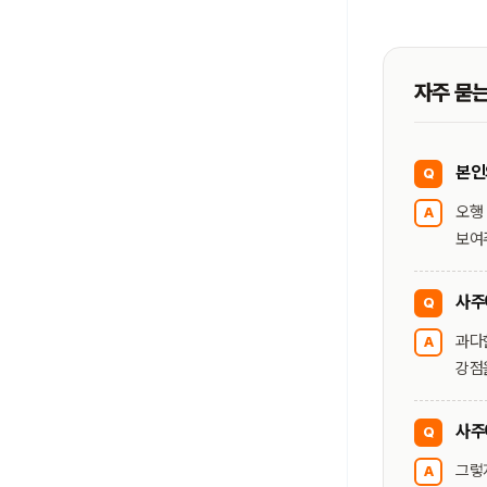
자주 묻는
본인
Q
오행
A
보여
사주
Q
과다
A
강점
사주
Q
그렇
A