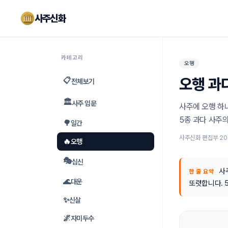
사주신화
카테고리
오행
오행 과다
📋
전체보기
🏛️
사주 입문
사주에 오행 하
5종 과다 사주의
🌳
일간
사주신화 편집부
·
20
🔥
오행
🎭
십신
사
한 줄 요약
🌊
대운
또렷합니다. 
✨
신살
🌌
자미두수