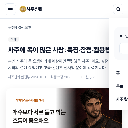
사주신화
←
전체 칼럼
/
오행
로그인
오행
사주에 목이 많은 사람: 특징·장점·활용법
본인 사주에 목 오행이 4개 이상이면 "목 많은 사주" 예요. 성장·기획·
시작의 결이 강점이고 교육·콘텐츠·신사업 분야에 강력합니다.
홈
사주신화 편집부
·
2026.06.03
·
최종 수정
2026.06.01
·
5
분 읽기
무료
사주 
헤파이스토스
의 쉬운 해석
개수보다 서로 돕고 막는
흐름이 중요해요