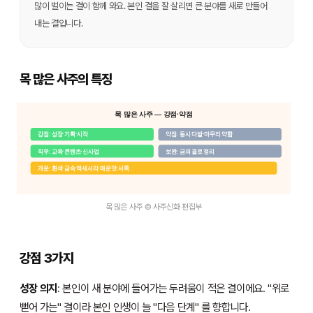
많이 벌이는 결이 함께 와요. 본인 결을 잘 살리면 큰 분야를 새로 만들어
내는 결입니다.
목 많은 사주의 특징
목 많은 사주 — 강점·약점
강점: 성장·기획·시작
약점: 동시 다발·마무리 약함
직무: 교육·콘텐츠·신사업
보완: 금의 결로 정리
개운: 흰색·금속 액세서리·매운맛·서쪽
목 많은 사주 © 사주신화 편집부
강점 3가지
성장 의지
: 본인이 새 분야에 들어가는 두려움이 적은 결이에요. "위로
뻗어 가는" 결이라 본인 인생이 늘 "다음 단계" 를 향합니다.