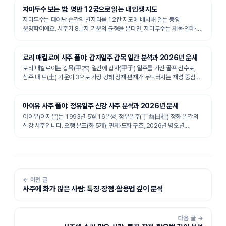
자미두수 보는 법: 명반 12궁으로 읽는 내 인생 지도
자미두수는 태어난 순간의 별자리를 12칸 지도에 배치해 읽는 동양
운명학이에요. 사주가 8글자 기운의 균형을 본다면, 자미두수는 재물·연애·
직업처럼 영역을 칸으로 나눠 봅니다. 명반을 뽑는 준비물과 처음 볼 순서를
정리했어요.
로리 매킬로이 사주 풀이: 갑자일주 갑목 일간 분석과 2026년 운세
로리 매킬로이는 갑목(甲木) 일간에 갑자(甲子) 일주를 가진 골프 선수로,
삼주 내 토(土) 기운이 3으로 가장 강해 정재·편재가 두드러지는 재성 중심
구조를 이루고 있습니다. 식신과 재성이 어우러진 사주 흐름은 기술 연마와
꾸준한 성과 축적을 이어 온 그의 커리어와 흥미롭게 맞닿아 있습니다.
아이유 사주 풀이: 정유일주 신강 사주 분석과 2026년 운세
아이유(이지은)는 1993년 5월 16일생, 정유일주(丁酉日柱) 정화 일간의
신강 사주입니다. 오행 분포(화 5개), 편재·도화 구조, 2026년 병오년
운세까지 만세력 기준으로 풀이했습니다.
← 이전 글
사주에 화가 많은 사람: 특징·장점·활용법 깊이 분석
다음 글 →